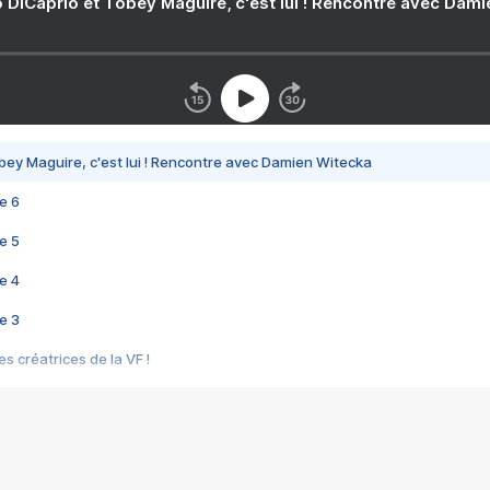
 DiCaprio et Tobey Maguire, c'est lui ! Rencontre avec Dam
bey Maguire, c'est lui ! Rencontre avec Damien Witecka
e 6
e 5
e 4
e 3
s créatrices de la VF !
e 2
e 1
e Mektoub My Love arrive enfin ! Rencontre avec Shaïn Boumedine et Sal